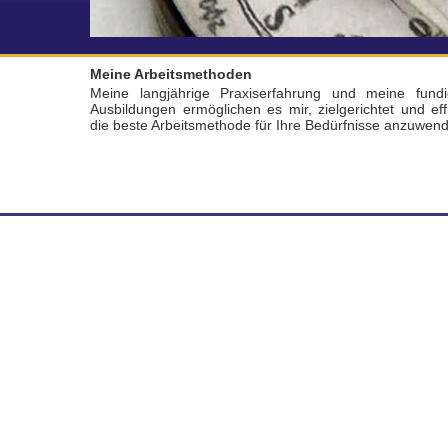
Meine Arbeitsmethoden
Meine langjährige Praxiserfahrung und meine fundi
Ausbildungen ermöglichen es mir, zielgerichtet und effi
die beste Arbeitsmethode für Ihre Bedürfnisse anzuwen
y outlet store
coach bags outlet
coach handbag outle
coach out